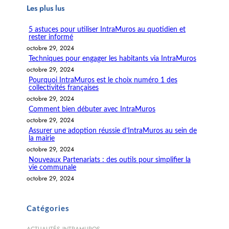
Les plus lus
e
r
5 astuces pour utiliser IntraMuros au quotidien et
c
rester informé
h
octobre 29, 2024
e
Techniques pour engager les habitants via IntraMuros
r
octobre 29, 2024
Pourquoi IntraMuros est le choix numéro 1 des
collectivités françaises
octobre 29, 2024
Comment bien débuter avec IntraMuros
octobre 29, 2024
Assurer une adoption réussie d’IntraMuros au sein de
la mairie
octobre 29, 2024
Nouveaux Partenariats : des outils pour simplifier la
vie communale
octobre 29, 2024
Catégories