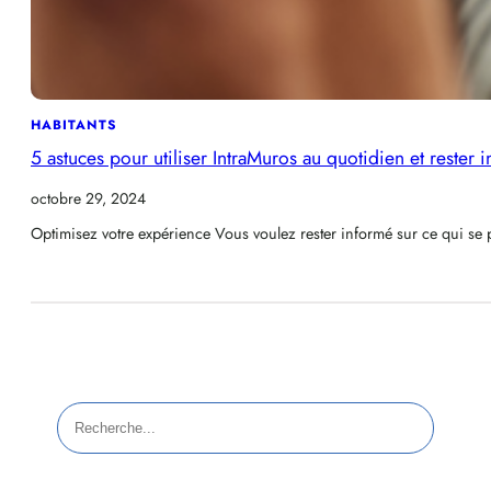
HABITANTS
5 astuces pour utiliser IntraMuros au quotidien et rester 
octobre 29, 2024
Optimisez votre expérience Vous voulez rester informé sur ce qui s
R
e
c
h