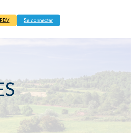
 RDV
Se connecter
ES