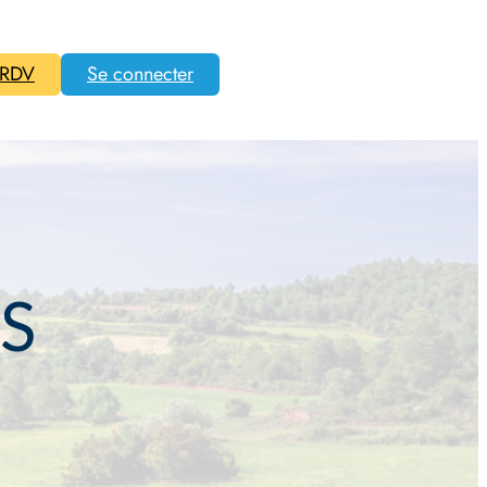
 RDV
Se connecter
S